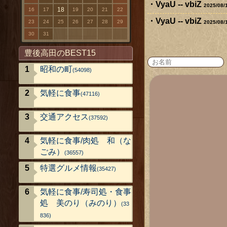
VyaU -- vbiZ
2025/08/
18
16
17
19
20
21
22
VyaU -- vbiZ
23
24
25
26
27
28
29
2025/08/
30
31
豊後高田のBEST15
昭和の町
(54098)
気軽に食事
(47116)
交通アクセス
(37592)
気軽に食事/肉処 和（な
ごみ）
(36557)
特選グルメ情報
(35427)
気軽に食事/寿司処・食事
処 美のり（みのり）
(33
836)