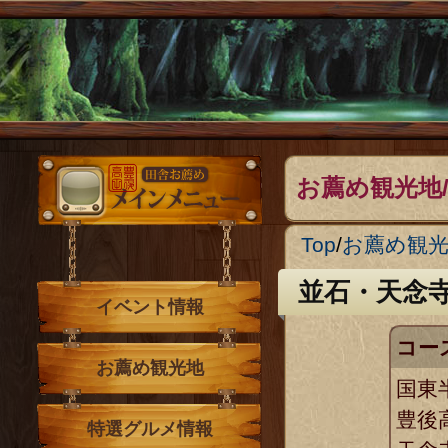
メインメニュー
お薦め観光地
Top
/
お薦め観
並石・天念
イベント情報
コー
お薦め観光地
国東
豊後
特選グルメ情報