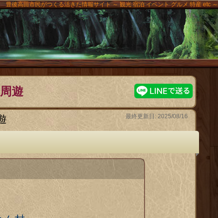
豊後高田市民がつくる活きた情報サイト ～ 観光 宿泊 イベント グルメ 特産 etc ～
高田
甲周遊
最終更新日: 2025/08/16
遊