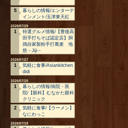
暮らしの情報/エンターテ
インメント/玉津東天紅
2026/07/29
特選グルメ情報/【豊後高
田手打ちそば認定店】胴
搗自家製粉手打蕎麦 地
慈－Jiji－
2026/07/27
気軽に食事/Asiankitchen
didi
2026/07/20
暮らしの情報/病院・医
院/【眼科】むなかた眼科
クリニック
気軽に食事/【ラーメン】
なにわっこ
2026/07/19