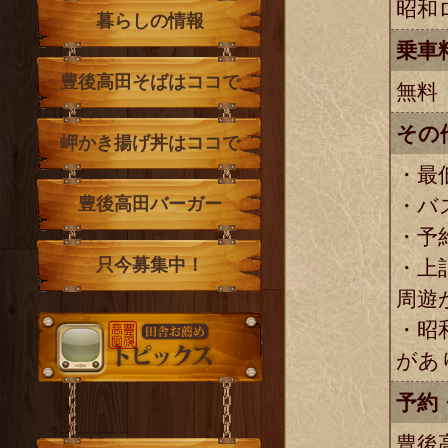
昭和
暮らしの情報
乗車
豊後高田そばはココで
無料
その
岬かき揚げ丼はココで
・最
・バ
豊後高田バーガー
・予
只今募集中！
・上
周遊
・昭
トピックス
があ
予約
豊後