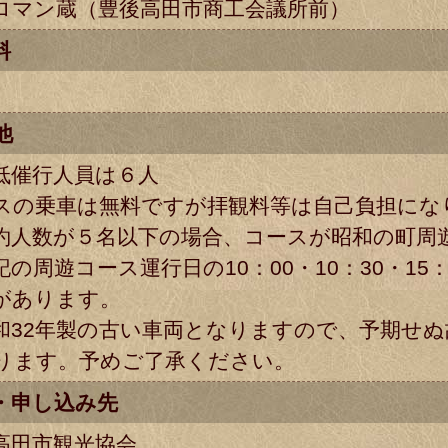
ロマン蔵（豊後高田市商工会議所前）
料
他
低催行人員は６人
スの乗車は無料ですが拝観料等は自己負担にな
約人数が５名以下の場合、コースが昭和の町周
記の周遊コース運行日の10：00・10：30・15：
があります。
和32年製の古い車両となりますので、予期せ
ります。予めご了承ください。
・申し込み先
高田市観光協会