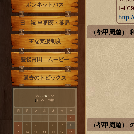
ボンネットバス
tel 
http:
日・祝 当番医・薬局
（都甲周遊）
主な支援制度
豊後高田 ムービー
過去のトピックス
<<
2026.8
>>
[
イベント情報
]
日
月
火
水
木
金
土
1
（都甲周遊）
2
3
4
5
6
7
8
9
10
11
12
13
14
15