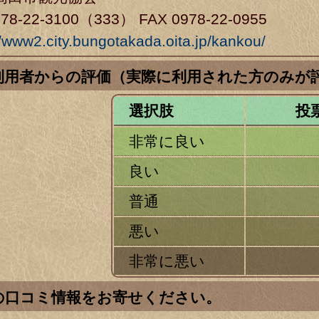
0978-22-3100（333） FAX 0978-22-0955
//www2.city.bungotakada.oita.jp/kankou/
 利用者からの評価（実際に利用された方のみが
選択肢
投
非常に良い
良い
普通
悪い
非常に悪い
 の口コミ情報をお寄せください。