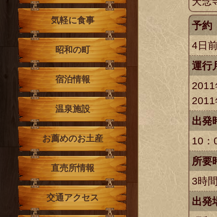
天念
気軽に食事
予約
4日
昭和の町
運行
宿泊情報
201
201
温泉施設
出発
お薦めのお土産
10：
所要
直売所情報
3時間
交通アクセス
出発