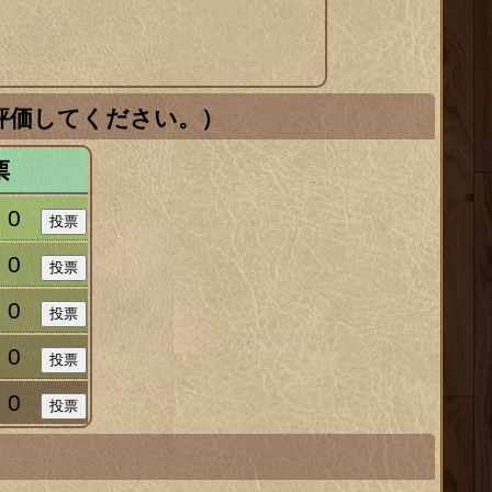
評価してください。）
票
0
0
0
0
0