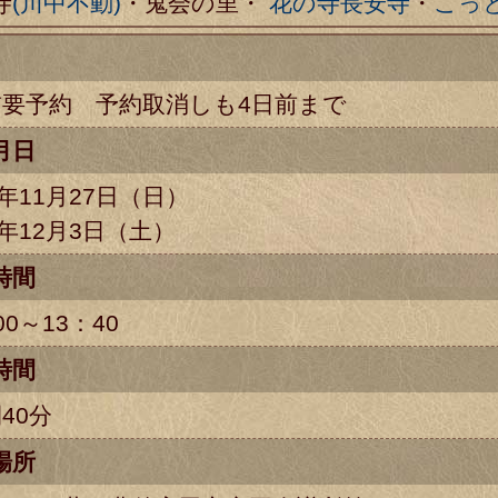
寺
(川中不動)
・鬼会の里・
花の寺長安寺
・
こっ
前要予約 予約取消しも4日前まで
月日
1年11月27日（日）
1年12月3日（土）
時間
00～13：40
時間
40分
場所