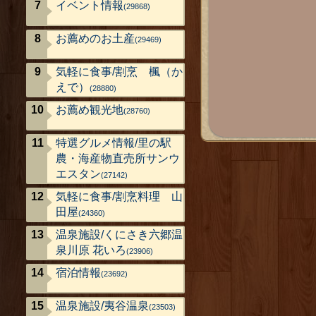
イベント情報
(29868)
お薦めのお土産
(29469)
気軽に食事/割烹 楓（か
えで）
(28880)
お薦め観光地
(28760)
特選グルメ情報/里の駅
農・海産物直売所サンウ
エスタン
(27142)
気軽に食事/割烹料理 山
田屋
(24360)
温泉施設/くにさき六郷温
泉川原 花いろ
(23906)
宿泊情報
(23692)
温泉施設/夷谷温泉
(23503)