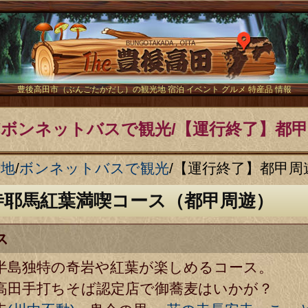
The豊後
豊後高田市（ぶんごたかだし）の観光地 宿泊 イベント グルメ 特産品 情報
/ボンネットバスで観光/【運行終了】都
光地
/
ボンネットバスで観光
/
【運行終了】都甲周
寺耶馬紅葉満喫コース（都甲周遊）
ス
半島独特の奇岩や紅葉が楽しめるコース。
高田手打ちそば認定店で御蕎麦はいかが？