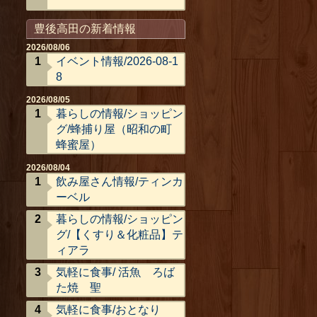
豊後高田の新着情報
2026/08/06
イベント情報/2026-08-1
8
2026/08/05
暮らしの情報/ショッピン
グ/蜂捕り屋（昭和の町
蜂蜜屋）
2026/08/04
飲み屋さん情報/ティンカ
ーベル
暮らしの情報/ショッピン
グ/【くすり＆化粧品】テ
ィアラ
気軽に食事/ 活魚 ろば
た焼 聖
気軽に食事/おとなり