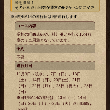
等を徹底！

そのため運行回数が通常の9便から5便に変更
※日野BA14の運行日は9便運行します
コース内容
昭和の町商店街や、桂川沿いを行く15分程
度のミニ周遊となっています。
予約
ックス
不要
運行月日
11月3日（祝水）、7日（日）、13日
（土）、14日（日)、20日(土)、21日
（日）、22日（月）、23日（祝火）、28日
（日）
※日野BA14の運行は、13日（土）14日
（日）20日（土）～23日（火）運行時間は
下記Ⓐ