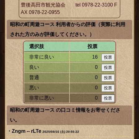
豊後高田市観光協会 tel 0978-22-3100 F
AX 0978-22-0955
昭和の町周遊コース 利用者からの評価（実際に利用
された方のみが評価してください。）
選択肢
投票
非常に良い
16
良い
0
普通
0
悪い
0
非常に悪い
0
昭和の町周遊コース の口コミ情報をお寄せくださ
い。
Zngm -- rLTe
2025/08/16 (土) 20:55:22