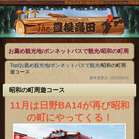
豊後高田市の観光/宿泊/イベント/グルメ/特産
ンメニュー
The豊後
お薦め観光地/ボンネットバスで観光/昭和の町周
遊コース
Top
/
お薦め観光地
/
ボンネットバスで観光
/
昭和の町周
遊コース
最終更新日: 2025/08/16
昭和の町周遊コース
11月は日野BA14が再び昭和
の町にやってくる！