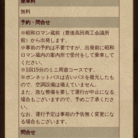
乗車料
無料
予約・問合せ
※昭和ロマン蔵前（豊後高田商工会議所
前）から出発します。
※事前の予約は不要ですが、出発前に昭和
ロマン蔵内の案内所で受付をして乗車して
ください。
※1回15分のミニ周遊コースです。
※ボンネットバスは古いバスを復元したも
ので、空調設備は備えていません。
また、急な整備を要して運行が中止になる
場合もございますので、予めご了承くださ
い。
なお、運行予定は事前の予告無く変更にな
る場合もございます。
問合せ