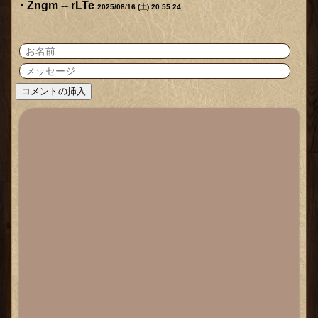
Zngm -- rLTe
2025/08/16 (土) 20:55:24