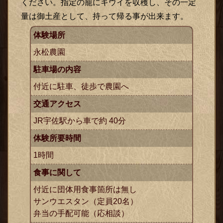
ください。指定の籠にキウイを収穫し、その一定
量は御土産として、持って帰る事が出来ます。
体験場所
永松農園
駐車場の内容
付近に駐車、徒歩で農園へ
交通アクセス
JR宇佐駅から車で約 40分
体験所要時間
1時間
食事に関して
付近に団体用食事箇所は無し
サンウエスタン
（定員20名）
弁当の手配可能（応相談）