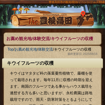
豊後高田市の観光/宿泊/イベント/グルメ/特産
ンメニュー
The豊後
お薦め観光地/体験交流/キウイフルーツの収穫
Top
/
お薦め観光地
/
体験交流
/
キウイフルーツの収穫
最終更新日: 2025/08/16
キウイフルーツの収穫
キウイはマタタビ科の落葉蔓性植物で、藤棚を使
って栽培されます。毎年11月に収穫の時期を迎え
ます。南国のフルーツである事からハウス栽培を
連想する方も多いと思いますが、永松農園は路地
栽培ですので、雨天・防寒対策をとるようにして