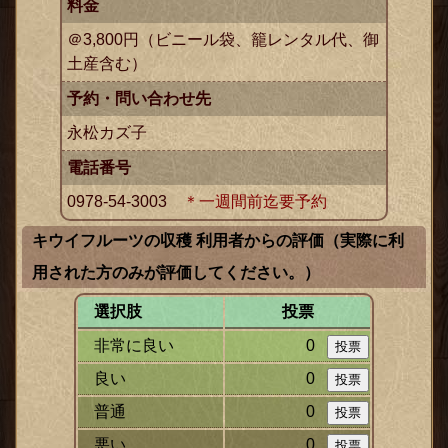
料金
＠3,800円（ビニール袋、籠レンタル代、御
土産含む）
予約・問い合わせ先
永松カズ子
電話番号
0978-54-3003
＊一週間前迄要予約
キウイフルーツの収穫 利用者からの評価（実際に利
用された方のみが評価してください。）
選択肢
投票
非常に良い
0
良い
0
普通
0
悪い
0