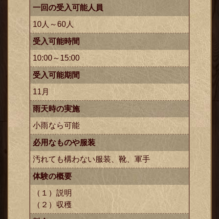
一回の受入可能人員
10人～60人
受入可能時間
10:00～15:00
受入可能期間
11月
ックス
雨天時の実施
小雨なら可能
必用なものや服装
汚れても構わない服装、靴、軍手
体験の概要
（１）説明
（２）収穫