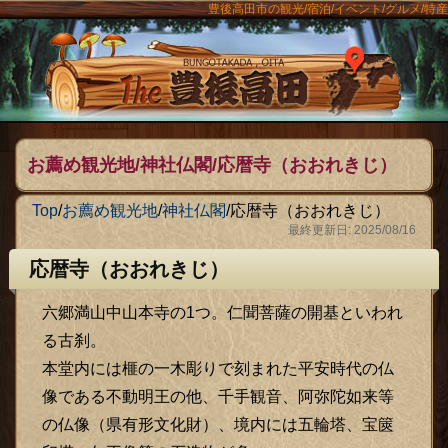
豊後高田市の観光/宿泊/イベント/グルメ/特産
ンメニュー
The豊後
お薦め観光地/神社仏閣/応暦寺（おおれきじ）
Top
/
お薦め観光地
/
神社仏閣
/
応暦寺（おおれきじ）
最終更新日: 2025/08/16
応暦寺（おおれきじ）
六郷満山中山本寺の1つ。仁聞菩薩の開基といわれ
る古刹。
本堂内には榧の一木彫りで刻まれた平安時代の仏
像である不動明王の他、千手観音、阿弥陀如来等
の仏像（県有形文化財）、境内には五輪塔、宝篋