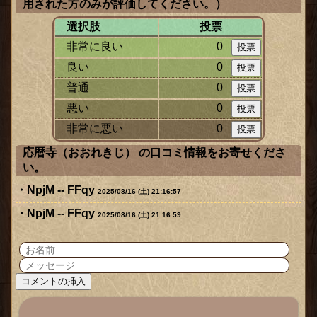
用された方のみが評価してください。）
選択肢
投票
非常に良い
0
良い
0
普通
0
悪い
0
非常に悪い
0
応暦寺（おおれきじ） の口コミ情報をお寄せくださ
い。
NpjM -- FFqy
2025/08/16 (土) 21:16:57
NpjM -- FFqy
2025/08/16 (土) 21:16:59