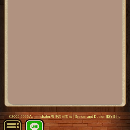
©2005-2026 Administrator:
豊後高田市民
|
System
and Design:
IISYS Inc.