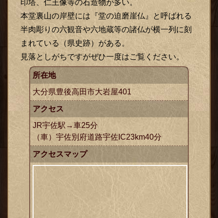
印塔、仁王像等の石造物が多い。
本堂裏山の岸壁には『堂の迫磨崖仏』と呼ばれる
半肉彫りの六観音や六地蔵等の諸仏が横一列に刻
まれている（県史跡）がある。
見落としがちですがぜひ一度はご覧ください。
所在地
大分県豊後高田市大岩屋401
アクセス
JR宇佐駅→車25分
（車）宇佐別府道路宇佐IC23km40分
アクセスマップ