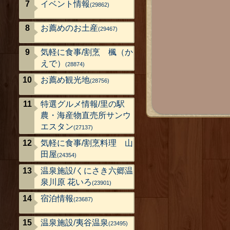
イベント情報
(29862)
お薦めのお土産
(29467)
気軽に食事/割烹 楓（か
えで）
(28874)
お薦め観光地
(28756)
特選グルメ情報/里の駅
農・海産物直売所サンウ
エスタン
(27137)
気軽に食事/割烹料理 山
田屋
(24354)
温泉施設/くにさき六郷温
泉川原 花いろ
(23901)
宿泊情報
(23687)
温泉施設/夷谷温泉
(23495)