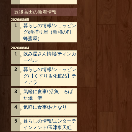
豊後高田の新着情報
2026/08/05
暮らしの情報/ショッピン
グ/蜂捕り屋（昭和の町
蜂蜜屋）
2026/08/04
飲み屋さん情報/ティンカ
ーベル
暮らしの情報/ショッピン
グ/【くすり＆化粧品】テ
ィアラ
気軽に食事/ 活魚 ろば
た焼 聖
気軽に食事/おとなり
暮らしの情報/エンターテ
インメント/玉津東天紅