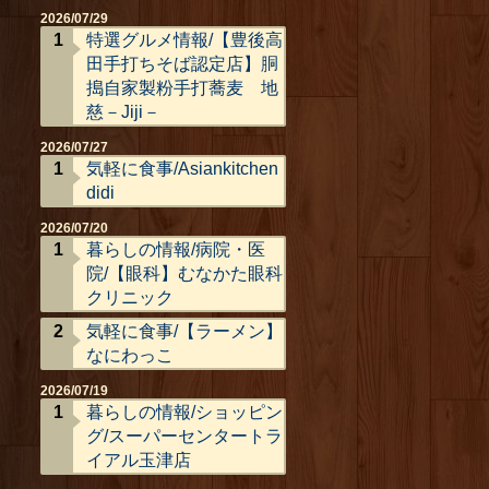
2026/07/29
特選グルメ情報/【豊後高
田手打ちそば認定店】胴
搗自家製粉手打蕎麦 地
慈－Jiji－
2026/07/27
気軽に食事/Asiankitchen
didi
2026/07/20
暮らしの情報/病院・医
院/【眼科】むなかた眼科
クリニック
気軽に食事/【ラーメン】
なにわっこ
2026/07/19
暮らしの情報/ショッピン
グ/スーパーセンタートラ
イアル玉津店