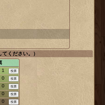
してください。）
票
1
0
0
0
0