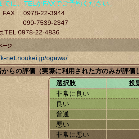
までに、TELかFAXでご予約ください。
・FAX 0978-22-3944
090-7539-2347
EL 0978-22-4836
ページ
//k-net.noukei.jp/ogawa/
用者からの評価（実際に利用された方のみが評価
選択肢
投
非常に良い
良い
普通
悪い
非常に悪い