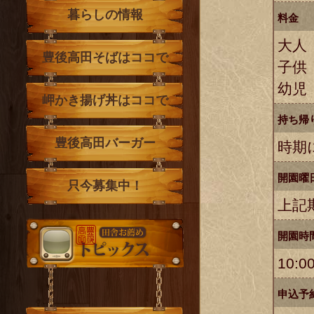
暮らしの情報
料金
大人
豊後高田そばはココで
子供
幼児
岬かき揚げ丼はココで
持ち帰
豊後高田バーガー
時期
開園曜
只今募集中！
上記
開園時
トピックス
10:0
申込予