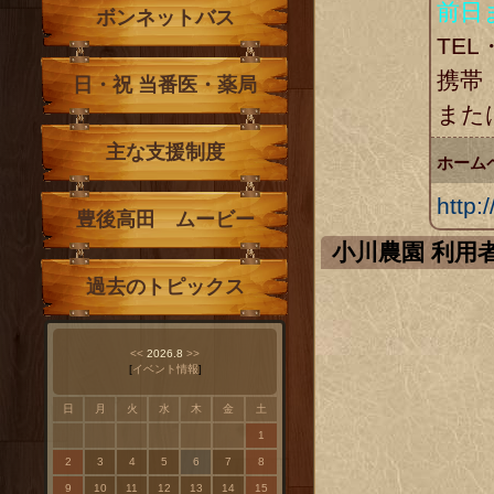
前日
ボンネットバス
TEL
携帯 
日・祝 当番医・薬局
またはT
主な支援制度
ホーム
http:
豊後高田 ムービー
小川農園 利
過去のトピックス
<<
2026.8
>>
[
イベント情報
]
日
月
火
水
木
金
土
1
2
3
4
5
6
7
8
9
10
11
12
13
14
15