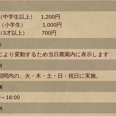
（中学生以上） 1,200円
 （小学生） 1,000円
（3才以上） 700円
り
により変動するため当日農園内に表示します
日
期間内の、火・木・土・日・祝日に実施。
間
0～16:00
約