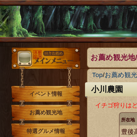
メインメニュー
お薦め観光地
Top
/
お薦め観
小川農園
イベント情報
イチゴ狩りは
お薦め観光地
所在地
豊後高
特選グルメ情報