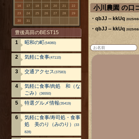
小川農園 の
16
17
18
19
20
21
22
23
24
25
26
27
28
29
qbJJ -- kkUq
2025/08
30
31
qbJJ -- kkUq
2025/08
豊後高田のBEST15
昭和の町
(54080)
気軽に食事
(47110)
交通アクセス
(37583)
気軽に食事/肉処 和（な
ごみ）
(36550)
特選グルメ情報
(35419)
気軽に食事/寿司処・食事
処 美のり（みのり）
(33
828)