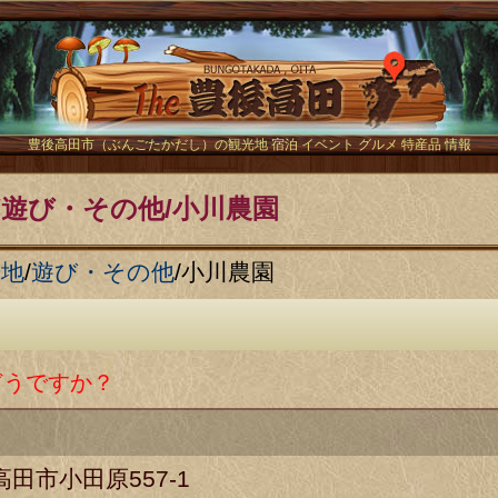
The豊後
豊後高田市（ぶんごたかだし）の観光地 宿泊 イベント グルメ 特産品 情報
/遊び・その他/小川農園
光地
/
遊び・その他
/
小川農園
どうですか？
田市小田原557-1