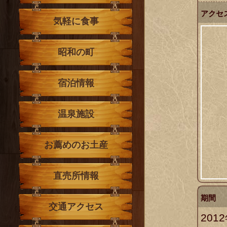
アクセ
気軽に食事
昭和の町
宿泊情報
温泉施設
お薦めのお土産
直売所情報
期間
交通アクセス
201