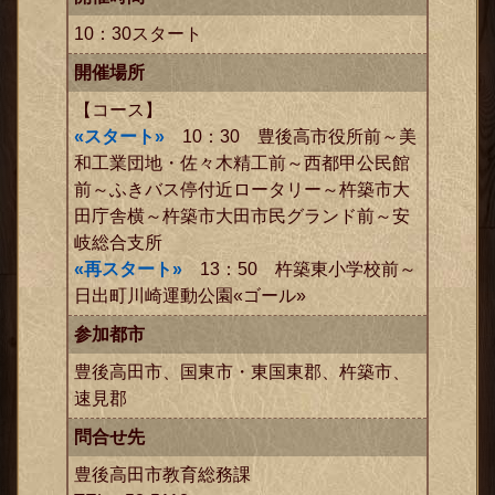
10：30スタート
開催場所
【コース】
«スタート»
10：30 豊後高市役所前～美
和工業団地・佐々木精工前～西都甲公民館
前～ふきバス停付近ロータリー～杵築市大
田庁舎横～杵築市大田市民グランド前～安
ックス
岐総合支所
«再スタート»
13：50 杵築東小学校前～
日出町川崎運動公園«ゴール»
参加都市
豊後高田市、国東市・東国東郡、杵築市、
速見郡
問合せ先
豊後高田市教育総務課