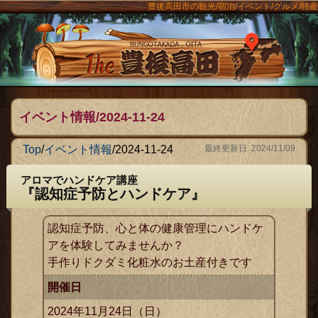
豊後高田市の観光/宿泊/イベント/グルメ/特産
ンメニュー
The豊後
イベント情報/2024-11-24
Top
/
イベント情報
/
2024-11-24
最終更新日: 2024/11/09
アロマでハンドケア講座
『認知症予防とハンドケア』
認知症予防、心と体の健康管理にハンドケ
アを体験してみませんか？
手作りドクダミ化粧水のお土産付きです
開催日
2024年11月24日（日）