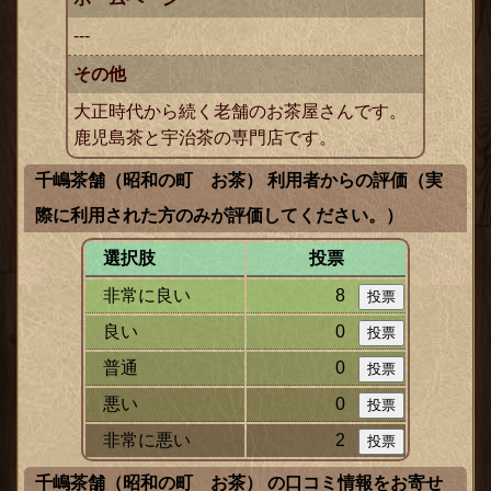
---
その他
大正時代から続く老舗のお茶屋さんです。
鹿児島茶と宇治茶の専門店です。
千嶋茶舗（昭和の町 お茶） 利用者からの評価（実
際に利用された方のみが評価してください。）
ックス
選択肢
投票
非常に良い
8
良い
0
普通
0
悪い
0
非常に悪い
2
千嶋茶舗（昭和の町 お茶） の口コミ情報をお寄せ