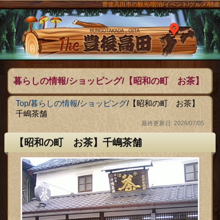
豊後高田市の観光/宿泊/イベント/グルメ/特産
ンメニュー
The豊後
暮らしの情報/ショッピング/【昭和の町 お茶】
千嶋茶舗
Top
/
暮らしの情報
/
ショッピング
/
【昭和の町 お茶】
千嶋茶舗
最終更新日: 2026/07/05
【昭和の町 お茶】千嶋茶舗