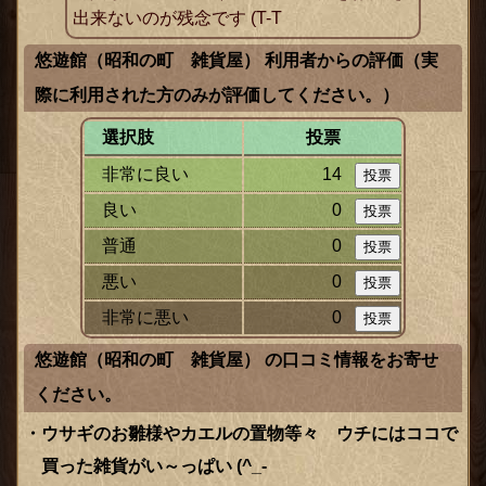
出来ないのが残念です (T-T
悠遊館（昭和の町 雑貨屋） 利用者からの評価（実
際に利用された方のみが評価してください。）
選択肢
投票
非常に良い
14
良い
0
普通
0
悪い
0
非常に悪い
0
悠遊館（昭和の町 雑貨屋） の口コミ情報をお寄せ
ください。
ウサギのお雛様やカエルの置物等々 ウチにはココで
買った雑貨がい～っぱい (^_-