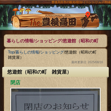
豊後高田市の観光/宿泊/イベント/グルメ/特産
ンメニュー
The豊後
暮らしの情報/ショッピング/悠遊館（昭和の町
雑貨屋）
Top
/
暮らしの情報
/
ショッピング
/
悠遊館（昭和の町
雑貨屋）
最終更新日: 2025/08/16
悠遊館（昭和の町 雑貨屋）
閉店