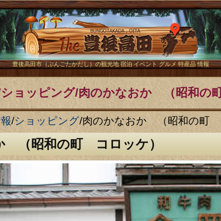
The豊後
豊後高田市（ぶんごたかだし）の観光地 宿泊 イベント グルメ 特産品 情報
/ショッピング/肉のかなおか （昭和の
情報
/
ショッピング
/
肉のかなおか （昭和の町 
か （昭和の町 コロッケ）