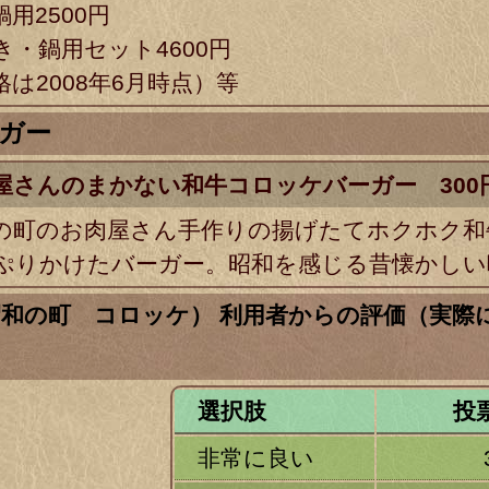
用2500円
き・鍋用セット4600円
格は2008年6月時点）等
ガー
屋さんのまかない和牛コロッケバーガー 300
の町のお肉屋さん手作りの揚げたてホクホク和
ぷりかけたバーガー。昭和を感じる昔懐かしい
昭和の町 コロッケ） 利用者からの評価（実際
選択肢
投
非常に良い