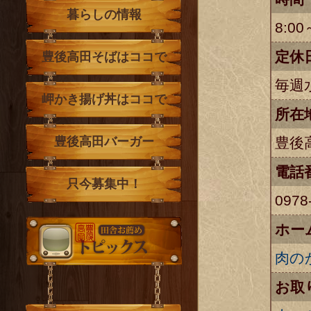
暮らしの情報
8:00
定休
豊後高田そばはココで
毎週
岬かき揚げ丼はココで
所在
豊後高田バーガー
豊後高
電話
只今募集中！
0978
ホー
トピックス
肉の
お取