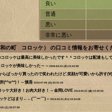
良い
普通
悪い
非常に悪い
昭和の町 コロッケ） の口コミ情報をお寄せく
コロッケは最高に美味しかったです＾＾コロッケは配達もしてく
ロッケが美味しかった～ --
2008-04-23 (水) 23:43:58
からばっかり買ったので笑われたけど,笑顔が可愛いから許す(∀)?
*^o^*)！ --
慎吾
2010-07-06 (火) 02:01:29
ロッケ大好き！お肉大好き！ --
金岡LOVE
2014-02-21 (金) 15:25:54
ッケどはまり←←(￣ー￣) --
2014-02-21 (Fri) 15:34:06
/16 (土) 20:57:58