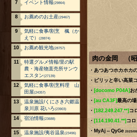
イベント情報
(29864)
お薦めのお土産
(29467)
気軽に食事/割烹 楓（か
えで）
(28874)
お薦め観光地
(28757)
肉の金岡 （
特選グルメ情報/里の駅
農・海産物直売所サンウ
あつあつホカホカの
エスタン
(27139)
ピリッと辛い高菜コ
気軽に食事/割烹料理 山
[docomo P04A]
お
田屋
(24357)
[au CA3F]
最高の場所(
温泉施設/くにさき六郷温
泉川原 花いろ
(23903)
[182.249.247.**]
コ
宿泊情報
(23688)
[114.190.41.**]
コロ
MyAj -- QyGe
2025/08
温泉施設/夷谷温泉
(23496)