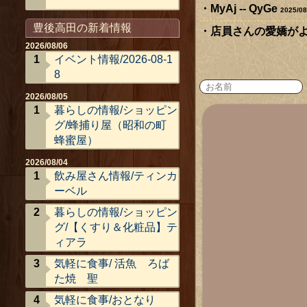
MyAj -- QyGe
2025/08
豊後高田の新着情報
店員さんの愛嬌がよく
2026/08/06
イベント情報/2026-08-1
8
2026/08/05
暮らしの情報/ショッピン
グ/蜂捕り屋（昭和の町
蜂蜜屋）
2026/08/04
飲み屋さん情報/ティンカ
ーベル
暮らしの情報/ショッピン
グ/【くすり＆化粧品】テ
ィアラ
気軽に食事/ 活魚 ろば
た焼 聖
気軽に食事/おとなり