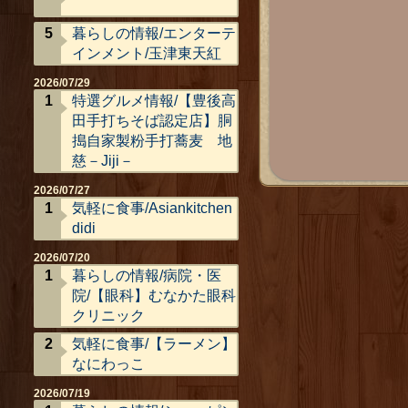
暮らしの情報/エンターテ
インメント/玉津東天紅
2026/07/29
特選グルメ情報/【豊後高
田手打ちそば認定店】胴
搗自家製粉手打蕎麦 地
慈－Jiji－
2026/07/27
気軽に食事/Asiankitchen
didi
2026/07/20
暮らしの情報/病院・医
院/【眼科】むなかた眼科
クリニック
気軽に食事/【ラーメン】
なにわっこ
2026/07/19