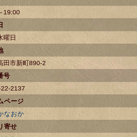
～19:00
日
水曜日
地
田市新町890-2
番号
-22-2137
ムページ
かなおか
り寄せ