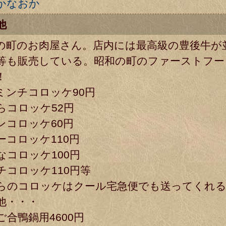
かなおか
他
の町のお肉屋さん。店内には最高級の豊後牛が
等も販売している。昭和の町のファーストフー
！
ミンチコロッケ90円
らコロッケ52円
ンコロッケ60円
ーコロッケ110円
なコロッケ100円
チコロッケ110円等
らのコロッケはクール宅急便でも送ってくれ
他・・・
ご合鴨鍋用4600円