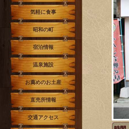
気軽に食事
昭和の町
宿泊情報
温泉施設
お薦めのお土産
直売所情報
交通アクセス
時間