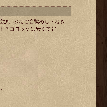
並び、ぶんご合鴨めし・ねぎ
ド？コロッケは安くて旨
る。