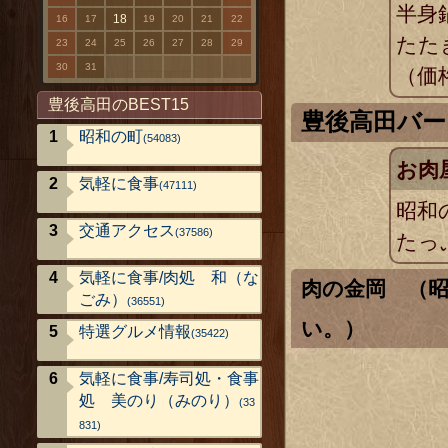
半身鍋
18
16
17
19
20
21
22
たた
23
24
25
26
27
28
29
30
31
（価
豊後高田のBEST15
豊後高田バー
昭和の町
(54083)
お肉
気軽に食事
(47111)
昭和
交通アクセス
(37586)
たっ
気軽に食事/肉処 和（な
肉の金岡 （
ごみ）
(36551)
い。）
特選グルメ情報
(35422)
気軽に食事/寿司処・食事
処 美のり（みのり）
(33
831)