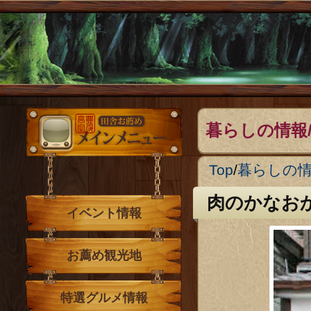
メインメニュー
暮らしの情報
Top
/
暮らしの
肉のかなお
イベント情報
お薦め観光地
特選グルメ情報