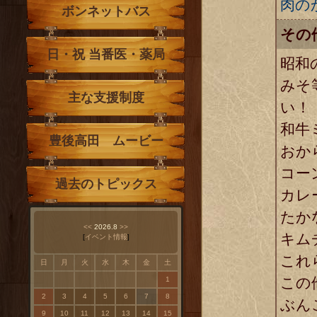
肉の
ボンネットバス
その
日・祝 当番医・薬局
昭和
みそ
主な支援制度
い！
和牛
豊後高田 ムービー
おか
コー
過去のトピックス
カレ
たか
<<
2026.8
>>
キム
[
イベント情報
]
これ
日
月
火
水
木
金
土
この
1
2
3
4
5
6
7
8
ぶん
9
10
11
12
13
14
15