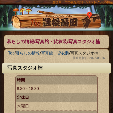
豊後高田市の観光/宿泊/イベント/グルメ/特産
ンメニュー
The豊後
暮らしの情報/写真館・貸衣装/写真スタジオ楠
Top
/
暮らしの情報
/
写真館・貸衣装
/
写真スタジオ楠
最終更新日: 2025/08/16
写真スタジオ楠
時間
8:30～18:30
定休日
木曜日