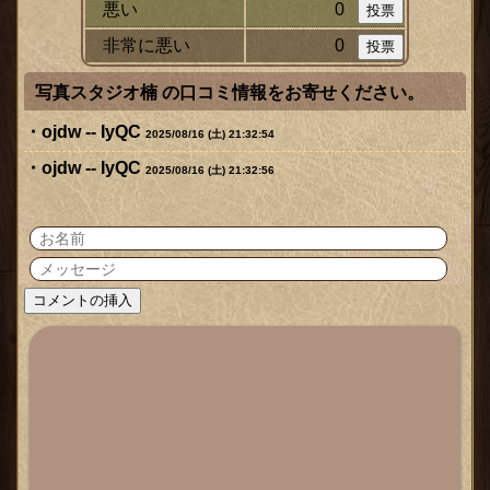
悪い
0
非常に悪い
0
写真スタジオ楠 の口コミ情報をお寄せください。
ojdw -- IyQC
2025/08/16 (土) 21:32:54
ojdw -- IyQC
2025/08/16 (土) 21:32:56
ックス