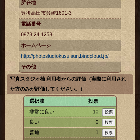
所在地
豊後高田市呉崎1601-3
電話番号
0978-24-1258
ホームページ
http://photostudiokusu.sun.bindcloud.jp/
その他
写真スタジオ楠 利用者からの評価（実際に利用され
た方のみが評価してください。）
選択肢
投票
非常に良い
10
良い
0
普通
1