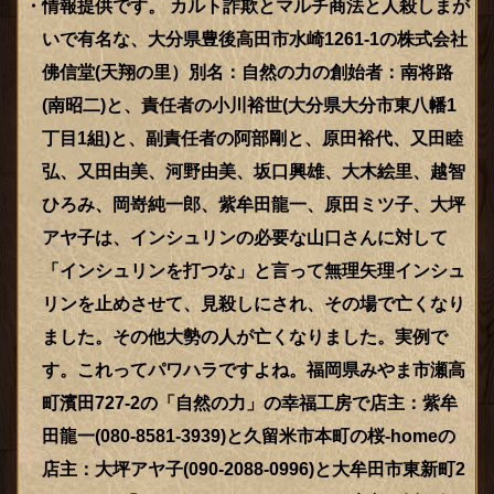
情報提供です。 カルト詐欺とマルチ商法と人殺しまが
いで有名な、大分県豊後高田市水崎1261-1の株式会社
佛信堂(天翔の里）別名：自然の力の創始者：南将路
(南昭二)と、責任者の小川裕世(大分県大分市東八幡1
丁目1組)と、副責任者の阿部剛と、原田裕代、又田睦
弘、又田由美、河野由美、坂口興雄、大木絵里、越智
ひろみ、岡嵜純一郎、紫牟田龍一、原田ミツ子、大坪
アヤ子は、インシュリンの必要な山口さんに対して
「インシュリンを打つな」と言って無理矢理インシュ
リンを止めさせて、見殺しにされ、その場で亡くなり
ました。その他大勢の人が亡くなりました。実例で
す。これってパワハラですよね。福岡県みやま市瀬高
町濱田727-2の「自然の力」の幸福工房で店主：紫牟
田龍一(080-8581-3939)と久留米市本町の桜-homeの
店主：大坪アヤ子(090-2088-0996)と大牟田市東新町2