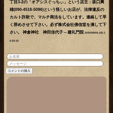
丁目3-2の「オアシスぐっちぃ」という店主：坂口興
雄(090-4516-5096)という怪しいお店が、法律違反の
カルト詐欺で、マルチ商法をしています。連絡して早
く辞めさせて下さい。必ず株式会社佛信堂を潰して下
さい。 神倉神社 神田佳代子 -- 建礼門院
2026/08/04 (火) 1
5:25:15