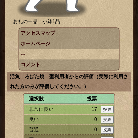
お礼の一品：小鉢1品
アクセスマップ
ホームページ
---
コメント
活魚 ろばた焼 聖利用者からの評価（実際に利用さ
れた方のみが評価してください。）
選択肢
投票
非常に良い
17
良い
0
普通
0