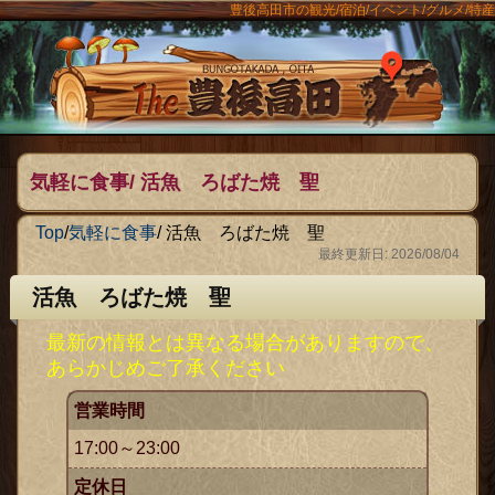
豊後高田市の観光/宿泊/イベント/グルメ/特産
ンメニュー
The豊後
気軽に食事/ 活魚 ろばた焼 聖
Top
/
気軽に食事
/
活魚 ろばた焼 聖
最終更新日: 2026/08/04
活魚 ろばた焼 聖
最新の情報とは異なる場合がありますので、
あらかじめご了承ください
営業時間
17:00～23:00
定休日