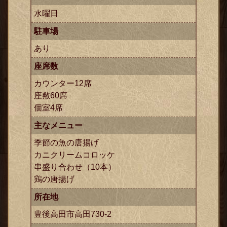
水曜日
駐車場
あり
座席数
カウンター12席
座敷60席
個室4席
主なメニュー
季節の魚の唐揚げ
カニクリームコロッケ
串盛り合わせ（10本）
鶏の唐揚げ
所在地
豊後高田市高田730-2