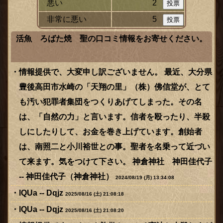
悪い
2
非常に悪い
5
活魚 ろばた焼 聖の口コミ情報をお寄せください。
情報提供で、大変申し訳ございません。 最近、大分県
豊後高田市水崎の「天翔の里」（株）佛信堂が、とて
も汚い犯罪者集団をつくりあげてしまった。その名
は、「自然の力」と言います。信者を殴ったり、半殺
しにしたりして、お金を巻き上げています。創始者
は、南照二と小川裕世との事。聖者を名乗って近づい
て来ます。気をつけて下さい。 神倉神社 神田佳代子
-- 神田佳代子（神倉神社）
2024/08/19 (月) 13:34:08
lQUa -- Dqjz
2025/08/16 (土) 21:08:18
lQUa -- Dqjz
2025/08/16 (土) 21:08:20