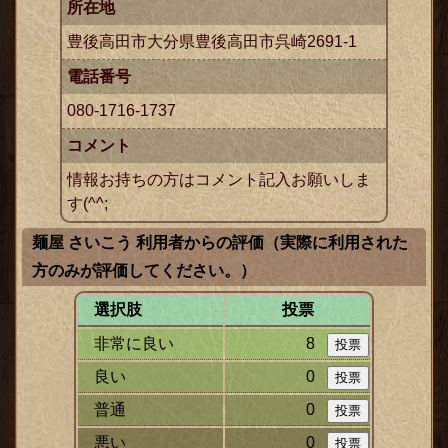
所在地
豊後高田市大分県豊後高田市呉崎2691-1
電話番号
080-1716-1737
コメント
情報お持ちの方はコメント記入お願いしま
す(^^;
麺屋 さいこう 利用者からの評価（実際に利用された
方のみが評価してください。）
選択肢
投票
非常に良い
8
良い
0
普通
0
悪い
0