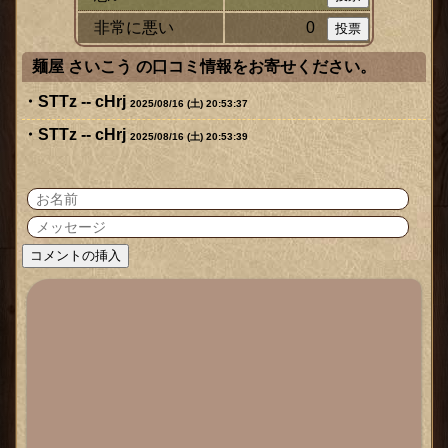
非常に悪い
0
麺屋 さいこう の口コミ情報をお寄せください。
STTz -- cHrj
2025/08/16 (土) 20:53:37
STTz -- cHrj
2025/08/16 (土) 20:53:39
ックス