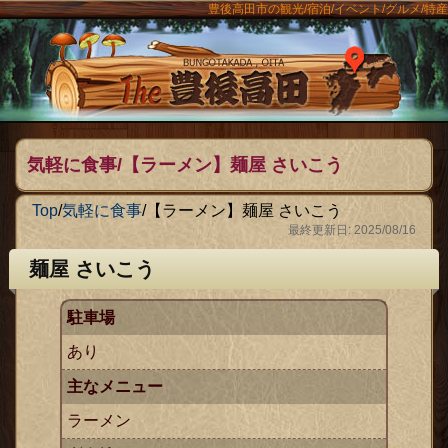
豊後高田市の観光/宿泊/イベント/グルメ/特産
ンメニュー
The豊後
気軽に食事/【ラーメン】麺屋 さいこう
Top
/
気軽に食事
/
【ラーメン】麺屋 さいこう
最終更新日: 2025/08/16
麺屋 さいこう
駐車場
あり
主なメニュー
ラーメン