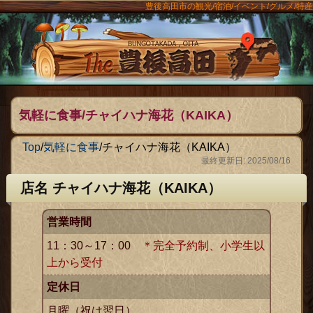
豊後高田市の観光/宿泊/イベント/グルメ/特産
ンメニュー
The豊後
気軽に食事/チャイハナ海花（KAIKA）
Top
/
気軽に食事
/
チャイハナ海花（KAIKA）
最終更新日: 2025/08/16
店名 チャイハナ海花（KAIKA）
営業時間
11：30～17：00
＊完全予約制、小学生以
上から受付
定休日
月曜（祝は翌日）