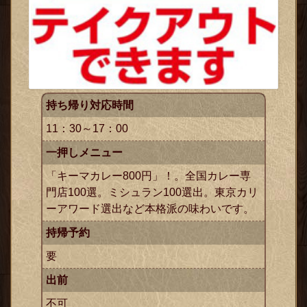
持ち帰り対応時間
11：30～17：00
一押しメニュー
「キーマカレー800円」！。全国カレー専
門店100選。ミシュラン100選出。東京カリ
ーアワード選出など本格派の味わいです。
持帰予約
要
出前
不可