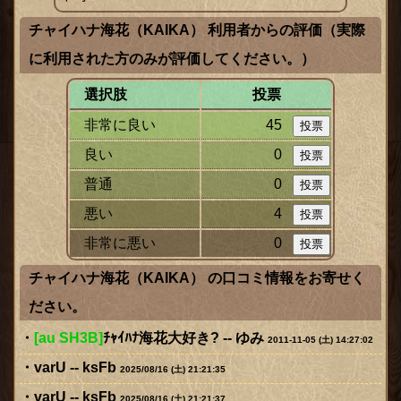
チャイハナ海花（KAIKA） 利用者からの評価（実際
に利用された方のみが評価してください。）
選択肢
投票
非常に良い
45
良い
0
普通
0
悪い
4
非常に悪い
0
チャイハナ海花（KAIKA） の口コミ情報をお寄せく
ださい。
[au SH3B]
ﾁｬｲﾊﾅ海花大好き? --
ゆみ
2011-11-05 (土) 14:27:02
varU -- ksFb
2025/08/16 (土) 21:21:35
varU -- ksFb
2025/08/16 (土) 21:21:37