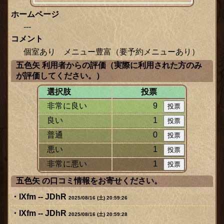
ホームページ
---
コメント
個室あり メニュー豊富（要予約メニューあり）
五色矢 利用者からの評価（実際に利用された方のみ
が評価してください。）
選択肢
投票
非常に良い
9
良い
1
普通
0
悪い
1
非常に悪い
1
五色矢 の口コミ情報をお寄せください。
lXfm -- JDhR
2025/08/16 (土) 20:59:26
lXfm -- JDhR
2025/08/16 (土) 20:59:28