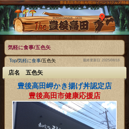
豊後高田市の観光/宿泊/イベント/グルメ/特産
ンメニュー
The豊後
気軽に食事/五色矢
Top
/
気軽に食事
/
五色矢
最終更新日: 2025/08/16
店名 五色矢
豊後高田岬かき揚げ丼認定店
豊後高田市健康応援店