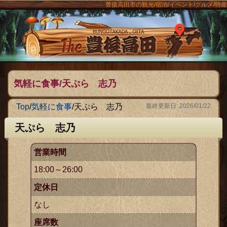
豊後高田市の観光/宿泊/イベント/グルメ/特産
ンメニュー
The豊後
気軽に食事/天ぷら 志乃
Top
/
気軽に食事
/
天ぷら 志乃
最終更新日: 2026/01/22
天ぷら 志乃
営業時間
18:00～26:00
定休日
なし
座席数