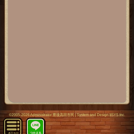
©2005-2026 Administrator:
豊後高田市民
|
System
and Design:
IISYS Inc.