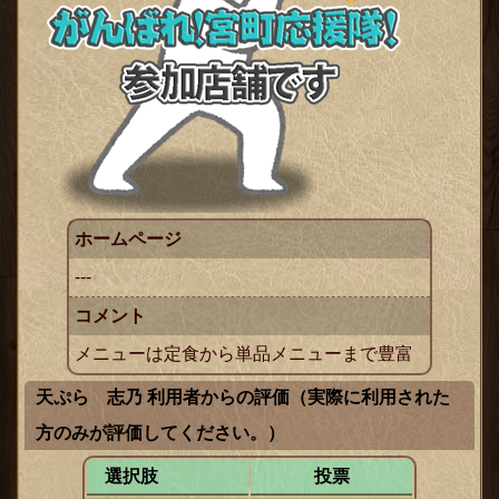
ックス
ホームページ
---
コメント
メニューは定食から単品メニューまで豊富
天ぷら 志乃 利用者からの評価（実際に利用された
方のみが評価してください。）
選択肢
投票