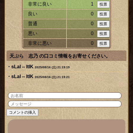
非常に良い
1
良い
0
普通
0
悪い
0
非常に悪い
0
天ぷら 志乃 の口コミ情報をお寄せください。
sLaI -- ltIK
2025/08/16 (土) 21:19:19
sLaI -- ltIK
2025/08/16 (土) 21:19:21