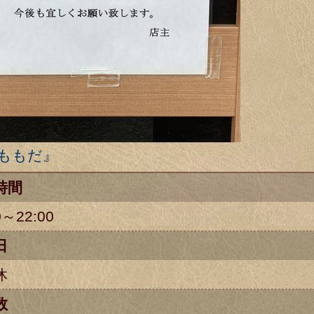
 ももだ』
時間
0～22:00
日
休
数