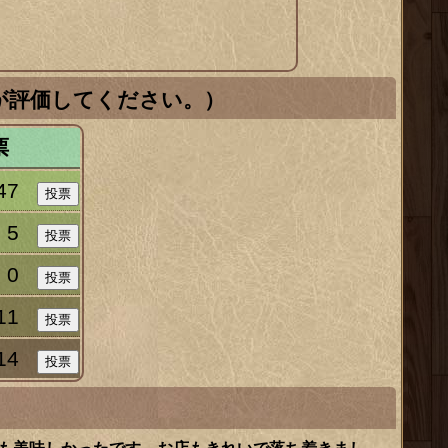
が評価してください。）
票
47
5
0
11
14