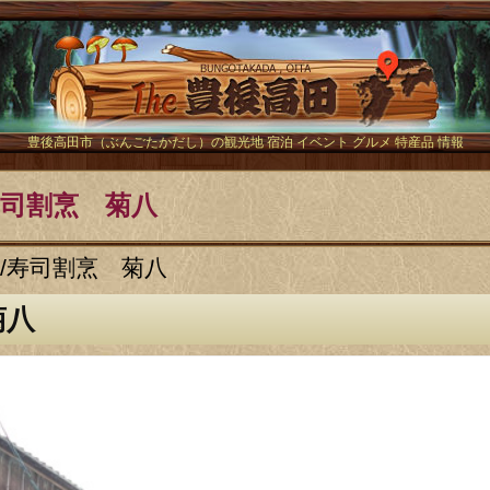
The豊後
豊後高田市（ぶんごたかだし）の観光地 宿泊 イベント グルメ 特産品 情報
寿司割烹 菊八
/
寿司割烹 菊八
菊八