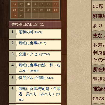
18
16
17
19
20
21
22
50席
23
24
25
26
27
28
29
駐車
30
31
豊後高田のBEST15
あり
昭和の町
(54089)
主な
気軽に食事
(47113)
並寿
刺身盛
交通アクセス
(37588)
その
気軽に食事/肉処 和（な
所在
ごみ）
(36553)
特選グルメ情報
豊後高
(35423)
電話
気軽に食事/寿司処・食事
処 美のり（みのり）
(33
0978
831)