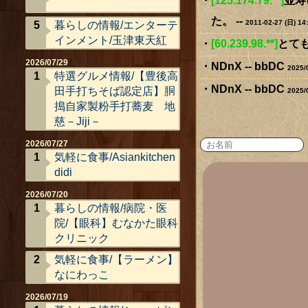
[125.174.79.**]
並寿
た。 --
2011-02-27 (日) 14
暮らしの情報/エンターテ
インメント/玉津東天紅
[60.239.98.**]
とても
2026/07/29
NDnX -- bbDC
2025/
特選グルメ情報/【豊後高
NDnX -- bbDC
田手打ちそば認定店】胴
2025/
搗自家製粉手打蕎麦 地
慈－Jiji－
2026/07/27
気軽に食事/Asiankitchen
didi
2026/07/20
暮らしの情報/病院・医
院/【眼科】むなかた眼科
クリニック
気軽に食事/【ラーメン】
なにわっこ
2026/07/19