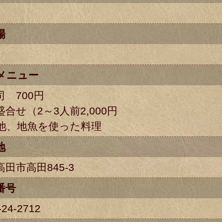
場
メニュー
司 700円
合せ（2～3人前2,000円
他、地魚を使った料理
地
田市高田845-3
番号
-24-2712