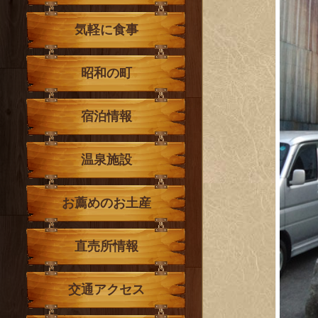
気軽に食事
昭和の町
宿泊情報
温泉施設
お薦めのお土産
直売所情報
交通アクセス