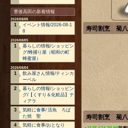
豊後高田の新着情報
2026/08/06
イベント情報/2026-08-1
寿司割烹 菊
8
2026/08/05
暮らしの情報/ショッピン
グ/蜂捕り屋（昭和の町
蜂蜜屋）
2026/08/04
飲み屋さん情報/ティンカ
ーベル
暮らしの情報/ショッピン
グ/【くすり＆化粧品】テ
ィアラ
気軽に食事/ 活魚 ろば
寿司割烹 菊
た焼 聖
気軽に食事/おとなり