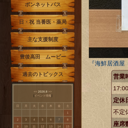
ボンネットバス
日・祝 当番医・薬局
主な支援制度
豊後高田 ムービー
『海鮮居酒屋
過去のトピックス
営業
17:0
<<
2026.8
>>
[
イベント情報
]
定休
日
月
火
水
木
金
土
不定
1
2
3
4
5
6
7
8
座席
9
10
11
12
13
14
15