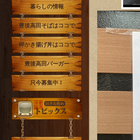
暮らしの情報
豊後高田そばはココで
岬かき揚げ丼はココで
豊後高田バーガー
只今募集中！
トピックス