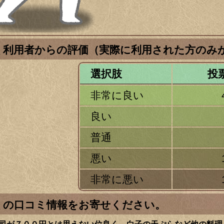
八 利用者からの評価（実際に利用された方のみ
選択肢
投
非常に良い
良い
普通
悪い
非常に悪い
八 の口コミ情報をお寄せください。