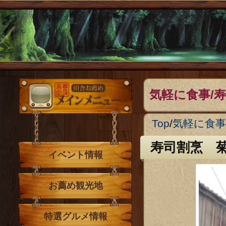
メインメニュー
気軽に食事/
Top
/
気軽に食事
寿司割烹 
イベント情報
お薦め観光地
特選グルメ情報