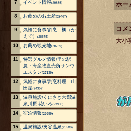
イベント情報
ホー
(29865)
---
お薦めのお土産
(29467)
コメ
気軽に食事/割烹 楓（か
えで）
(28875)
大小
お薦め観光地
(28759)
特選グルメ情報/里の駅
農・海産物直売所サンウ
エスタン
(27139)
気軽に食事/割烹料理 山
田屋
(24357)
温泉施設/くにさき六郷温
泉川原 花いろ
(23903)
宿泊情報
(23689)
温泉施設/夷谷温泉
(23500)