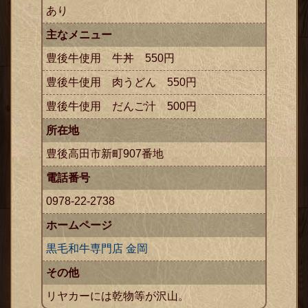
あり
主なメニュー
豊後牛使用 牛丼 550円
豊後牛使用 肉うどん 550円
豊後牛使用 だんご汁 500円
所在地
豊後高田市新町907番地
電話番号
0978-22-2738
ホームページ
黒毛和牛専門店 金岡
その他
リヤカーには乾物等が沢山。