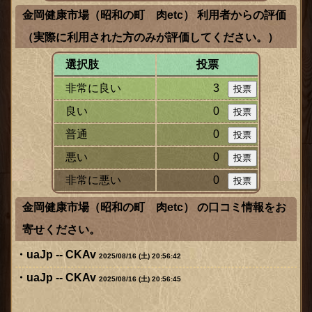
金岡健康市場（昭和の町 肉etc） 利用者からの評価
（実際に利用された方のみが評価してください。）
選択肢
投票
非常に良い
3
良い
0
普通
0
ックス
悪い
0
非常に悪い
0
金岡健康市場（昭和の町 肉etc） の口コミ情報をお
寄せください。
uaJp -- CKAv
2025/08/16 (土) 20:56:42
uaJp -- CKAv
2025/08/16 (土) 20:56:45