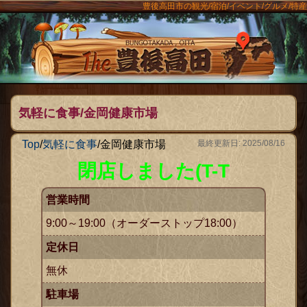
豊後高田市の観光/宿泊/イベント/グルメ/特産
ンメニュー
The豊後
気軽に食事/金岡健康市場
Top
/
気軽に食事
/
金岡健康市場
最終更新日: 2025/08/16
閉店しました(T-T
営業時間
9:00～19:00（オーダーストップ18:00）
定休日
無休
駐車場