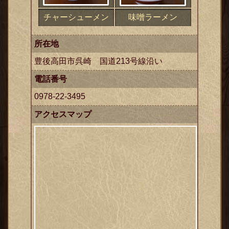
チャーシューメン
味噌ラーメン
所在地
豊後高田市呉崎 国道213号線沿い
電話番号
0978-22-3495
ックス
アクセスマップ