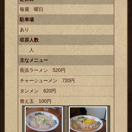
毎週 曜日
駐車場
あり
収容人数
人
主なメニュー
長浜ラーメン 520円
チャーシューメン 720円
タンメン 620円
替え玉 100円