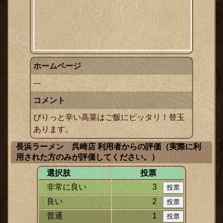
ホームページ
---
コメント
ぴりっと辛い高菜はご飯にピッタリ！替玉
あります。
長浜ラーメン 呉崎店 利用者からの評価（実際に利
用された方のみが評価してください。）
選択肢
投票
非常に良い
3
良い
2
普通
1