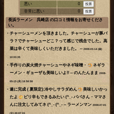
悪い
0
非常に悪い
0
長浜ラーメン 呉崎店 の口コミ情報をお寄せくださ
い。
チャーシューメンを頂きました。チャーシューが豚バ
ラ？でチャーシューどこ？って感じで残念でした。高
菜は辛くて美味しくいただきました。 --
2008-03-14 (金)
10:03:35
手作りの炭火焼チャーシューやネギ味噌・
ネギラ
ーメン・ギョーザも美味しいよ!! --
のんたんまま
2008-
05-15 (木) 18:58:58
遂に完成 { 夏限定};冷やしサラダめん
美味しいかっ
たよ
ピリ辛もできるみたい (^_- パパさん・ママさ
んに注文してみてネ (^_- (^_- --
ラーメンマン
2008-07-01
(火) 20:07:31