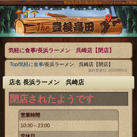
豊後高田市の観光/宿泊/イベント/グルメ/特産
ンメニュー
The豊後
気軽に食事/長浜ラーメン 呉崎店【閉店】
Top
/
気軽に食事
/
長浜ラーメン 呉崎店【閉店】
最終更新日: 2025/08/16
店名 長浜ラーメン 呉崎店
閉店されたようです
営業時間
10:30～23:00
定休日