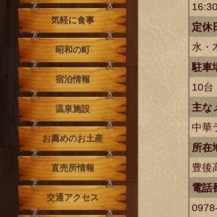
16:
気軽に食事
定休
水・
昭和の町
駐車
宿泊情報
10台
主な
温泉施設
中華
お薦めのお土産
所在
豊後高
直売所情報
電話
交通アクセス
0978