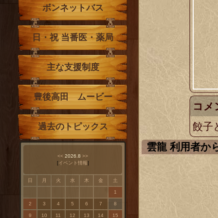
ボンネットバス
日・祝 当番医・薬局
主な支援制度
豊後高田 ムービー
コメ
餃子
過去のトピックス
雲龍 利用者
<<
2026.8
>>
[
イベント情報
]
日
月
火
水
木
金
土
1
2
3
4
5
6
7
8
9
10
11
12
13
14
15