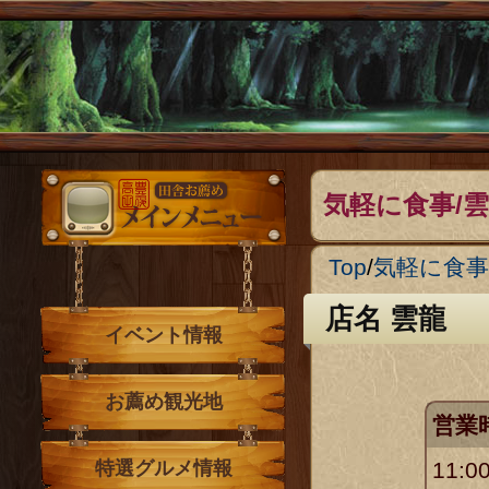
メインメニュー
気軽に食事/
Top
/
気軽に食事
店名 雲龍
イベント情報
お薦め観光地
営業
11:0
特選グルメ情報