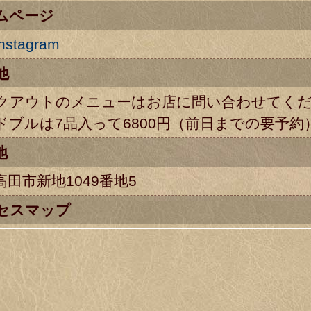
ムページ
stagram
他
クアウトのメニューはお店に問い合わせてく
ドブルは7品入って6800円（前日までの要予約
地
高田市新地1049番地5
セスマップ