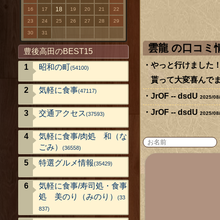
18
16
17
19
20
21
22
23
24
25
26
27
28
29
30
31
雲龍 の口コ
豊後高田のBEST15
やっと行けました
昭和の町
(54100)
貰って大変喜んでま
気軽に食事
(47117)
JrOF -- dsdU
2025/08
JrOF -- dsdU
交通アクセス
2025/08
(37593)
気軽に食事/肉処 和（な
ごみ）
(36558)
特選グルメ情報
(35429)
気軽に食事/寿司処・食事
処 美のり（みのり）
(33
837)