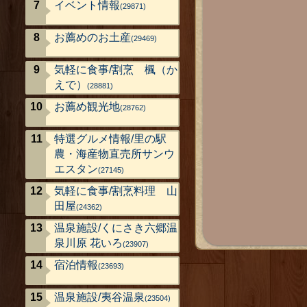
イベント情報
(29871)
お薦めのお土産
(29469)
気軽に食事/割烹 楓（か
えで）
(28881)
お薦め観光地
(28762)
特選グルメ情報/里の駅
農・海産物直売所サンウ
エスタン
(27145)
気軽に食事/割烹料理 山
田屋
(24362)
温泉施設/くにさき六郷温
泉川原 花いろ
(23907)
宿泊情報
(23693)
温泉施設/夷谷温泉
(23504)