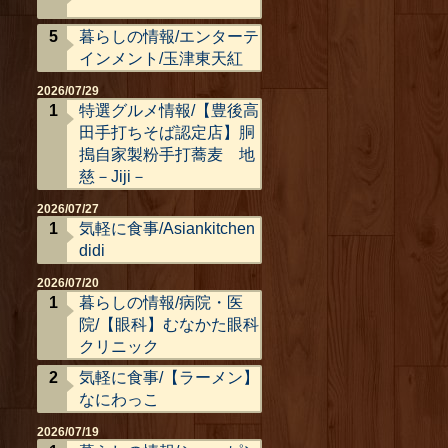
暮らしの情報/エンターテ
インメント/玉津東天紅
2026/07/29
特選グルメ情報/【豊後高
田手打ちそば認定店】胴
搗自家製粉手打蕎麦 地
慈－Jiji－
2026/07/27
気軽に食事/Asiankitchen
didi
2026/07/20
暮らしの情報/病院・医
院/【眼科】むなかた眼科
クリニック
気軽に食事/【ラーメン】
なにわっこ
2026/07/19