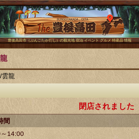
The豊後
豊後高田市（ぶんごたかだし）の観光地 宿泊 イベント グルメ 特産品 情報
雲龍
/
雲龍
閉店されました
時間
0～14:00