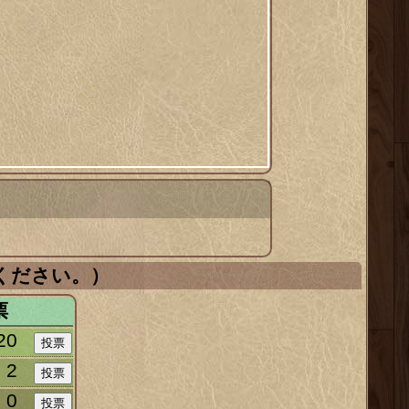
ください。）
票
20
2
0