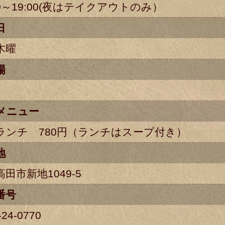
30～19:00(夜はテイクアウトのみ）
日
木曜
場
メニュー
ランチ 780円（ランチはスープ付き）
地
田市新地1049-5
番号
-24-0770