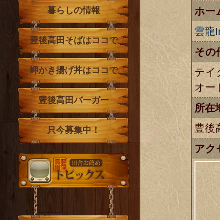
ホー
暮らしの情報
雲龍In
豊後高田そばはココで
その
岬かき揚げ丼はココで
テイ
オー
豊後高田バーガー
所在
豊後
只今募集中！
アク
トピックス