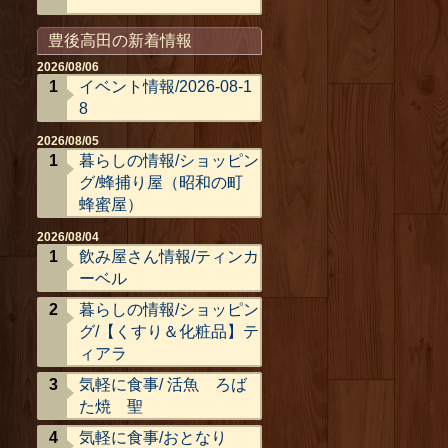
豊後高田の新着情報
2026/08/06
イベント情報/2026-08-1
8
2026/08/05
暮らしの情報/ショッピン
グ/蜂捕り屋（昭和の町
蜂蜜屋）
2026/08/04
飲み屋さん情報/ティンカ
ーベル
暮らしの情報/ショッピン
グ/【くすり＆化粧品】テ
ィアラ
気軽に食事/ 活魚 ろば
た焼 聖
気軽に食事/おとなり