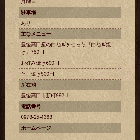
月曜日
駐車場
あり
主なメニュー
豊後高田産の白ねぎを使った『白ねぎ焼
き』750円
ックス
お好み焼き600円
たこ焼き500円
所在地
豊後高田市新町992-1
電話番号
0978-25-4363
ホームページ
---