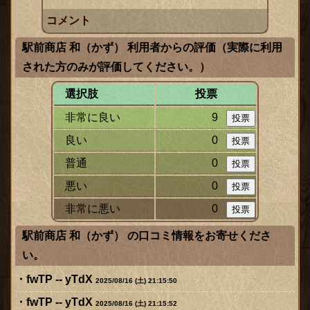
コメント
駅前商店 和（かず） 利用者からの評価（実際に利用
された方のみが評価してください。）
選択肢
投票
非常に良い
9
良い
0
普通
0
悪い
0
非常に悪い
0
駅前商店 和（かず） の口コミ情報をお寄せくださ
い。
fwTP -- yTdX
2025/08/16 (土) 21:15:50
fwTP -- yTdX
2025/08/16 (土) 21:15:52