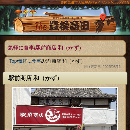
豊後高田市の観光/宿泊/イベント/グルメ/特産
ンメニュー
The豊後
気軽に食事/駅前商店 和（かず）
Top
/
気軽に食事
/
駅前商店 和（かず）
最終更新日: 2025/08/16
駅前商店 和（かず）