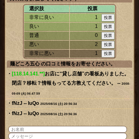
選択肢
投票
非常に良い
1
良い
1
普通
0
悪い
2
非常に悪い
1
麺どころ五心 の口コミ情報をお寄せください。
[118.14.141.**]
お店に“貸し店舗”の看板ありました。
閉店？移転？情報もってる方教えてください。 --
2008-
09-09 (火) 06:47:59
fNzJ -- IuQo
2025/08/16 (土) 20:56:34
fNzJ -- IuQo
2025/08/16 (土) 20:56:36