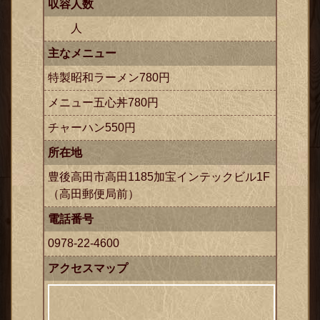
収容人数
人
主なメニュー
特製昭和ラーメン780円
メニュー五心丼780円
チャーハン550円
ックス
所在地
豊後高田市高田1185加宝インテックビル1F
（高田郵便局前）
電話番号
0978-22-4600
アクセスマップ