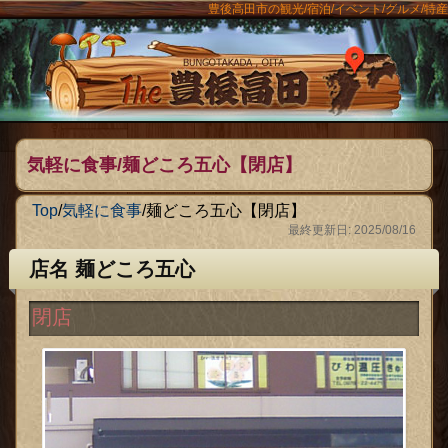
豊後高田市の観光/宿泊/イベント/グルメ/特産
ンメニュー
The豊後
気軽に食事/麺どころ五心【閉店】
Top
/
気軽に食事
/
麺どころ五心【閉店】
最終更新日: 2025/08/16
店名 麺どころ五心
閉店