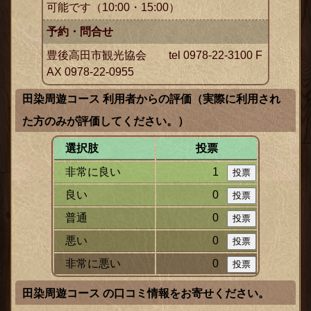
可能です（10:00・15:00）
予約・問合せ
豊後高田市観光協会 tel 0978-22-3100 F
AX 0978-22-0955
田染周遊コース 利用者からの評価（実際に利用され
た方のみが評価してください。）
ックス
選択肢
投票
非常に良い
1
良い
0
普通
0
悪い
0
非常に悪い
0
田染周遊コース の口コミ情報をお寄せください。