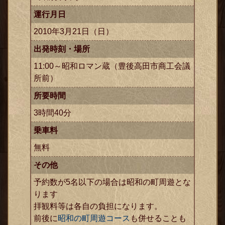
運行月日
2010年3月21日（日）
出発時刻・場所
11:00～昭和ロマン蔵（豊後高田市商工会議
所前）
所要時間
3時間40分
乗車料
無料
その他
予約数が5名以下の場合は昭和の町周遊とな
ります
拝観料等は各自の負担になります。
前後に
昭和の町周遊コース
も併せることも