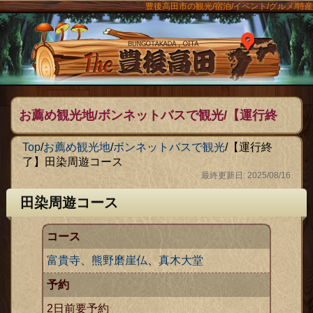
豊後高田市の観光/宿泊/イベント/グルメ/特産
ンメニュー
The豊後
お薦め観光地/ボンネットバスで観光/【運行終
了】田染周遊コース
Top
/
お薦め観光地
/
ボンネットバスで観光
/
【運行終
了】田染周遊コース
最終更新日: 2025/08/16
田染周遊コース
コース
富貴寺
、
熊野磨崖仏
、
真木大堂
予約
2日前要予約